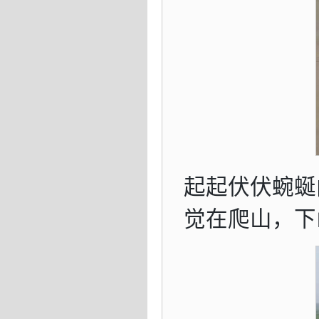
起起伏伏蜿蜒
觉在爬山，下