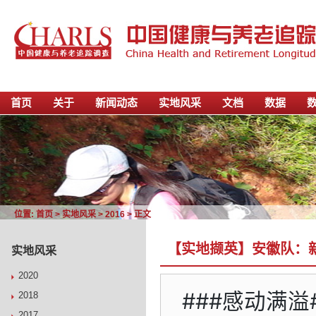
首页
关于
新闻动态
实地风采
文档
数据
位置:
首页
>
实地风采
>
2016
> 正文
【实地撷英】安徽队：
实地风采
2020
###感动满溢
2018
2017