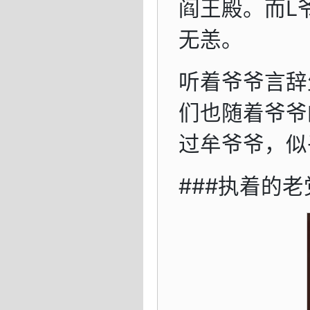
阎王殿。而L
无恙。
听着爷爷言辞
们也随着爷爷
过牟爷爷，似
###执着的老