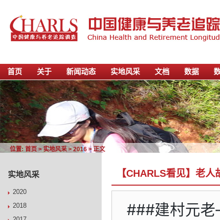
首页
关于
新闻动态
实地风采
文档
数据
位置:
首页
>
实地风采
>
2016
> 正文
【CHARLS看见】老人故
实地风采
2020
###建村元老
2018
2017