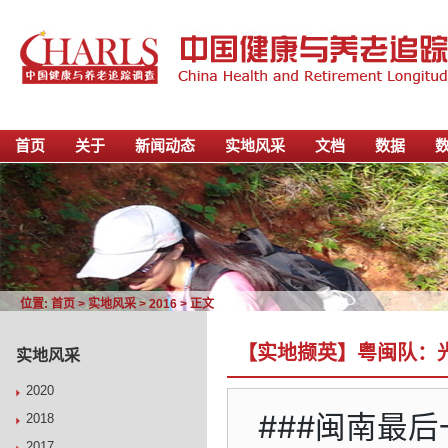
首页
关于
新闻动态
实地风采
文档
数据
位置:
首页
>
实地风采
>
2016
> 正文
【实地撷英】粤闽队：
实地风采
2020
###闽南最后
2018
2017