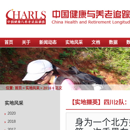
首页
关于
新闻动态
实地风采
文档
数据
位置:
首页
>
实地风采
>
2016
> 正文
【实地撷英】四川2队
实地风采
2020
身为一个北方
2018
2017