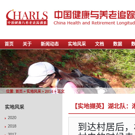
首页
关于
新闻动态
实地风采
文档
数据
位置:
首页
>
实地风采
>
2016
> 正文
【实地撷英】湖北队：
实地风采
2020
到达村居后，
2018
2017