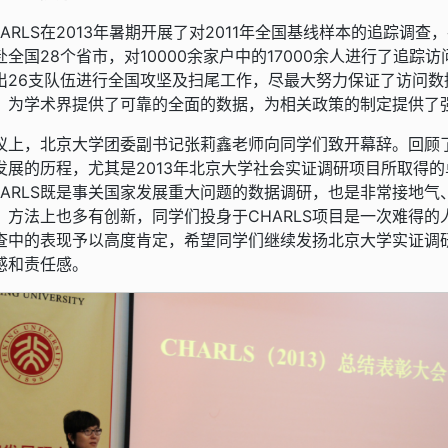
HARLS在2013年暑期开展了对2011年全国基线样本的追踪调查
赴全国28个省市，对10000余家户中的17000余人进行了追踪访
出26支队伍进行全国攻坚及扫尾工作，尽最大努力保证了访问数
，为学术界提供了可靠的全面的数据，为相关政策的制定提供了
议上，北京大学团委副书记张莉鑫老师向同学们致开幕辞。回顾
发展的历程，尤其是2013年北京大学社会实证调研项目所取得
HARLS既是事关国家发展重大问题的数据调研，也是非常接地
，方法上也多有创新，同学们投身于CHARLS项目是一次难得的人
查中的表现予以高度肯定，希望同学们继续发扬北京大学实证调
感和责任感。