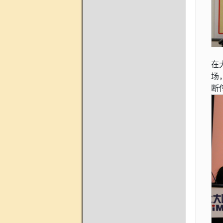
在
场
断