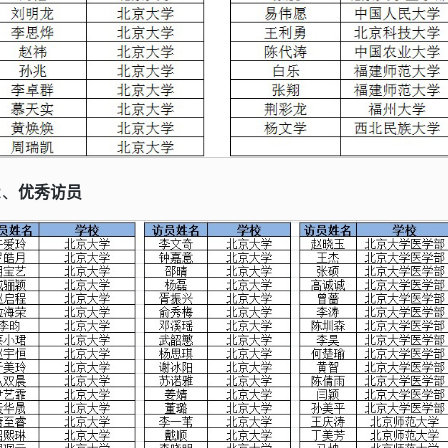
2、
优秀访员