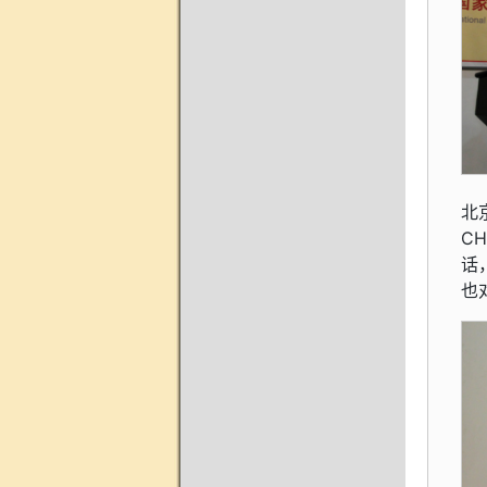
北
C
话
也