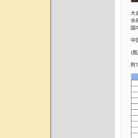
大
水
国
中
(
附